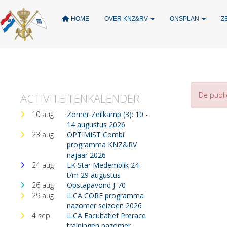
HOME
OVER KNZ&RV
ONSPLAN
Z
De publi
ACTIVITEITENKALENDER
10 aug
Zomer Zeilkamp (3): 10 -
14 augustus 2026
23 aug
OPTIMIST Combi
programma KNZ&RV
najaar 2026
24 aug
EK Star Medemblik 24
t/m 29 augustus
26 aug
Opstapavond J-70
29 aug
ILCA CORE programma
nazomer seizoen 2026
4 sep
ILCA Facultatief Prerace
trainingen nazomer