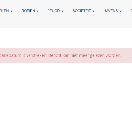
EILEN
ROEIEN
JEUGD
SOCIËTEIT
HAVENS
catiedatum is verstreken. Bericht kan niet meer gelezen worden.