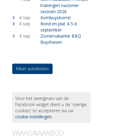
trainingen nazomer
seizoen 2026
4 sep
Kombuysborrel
4 sep
Rond en plat 4-5-6
september
4 sep
Zomervakantie BBQ
Buyshaven
Meer activiteiten
Voor het weergeven van de
Facebook widget dient u de 'overige
cookies' te accepteren via uw
cookie instellingen
.
VRAAG&AANBOD