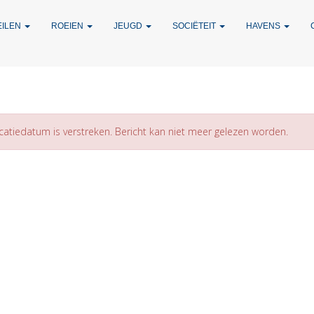
EILEN
ROEIEN
JEUGD
SOCIËTEIT
HAVENS
catiedatum is verstreken. Bericht kan niet meer gelezen worden.