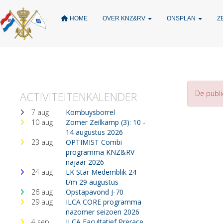
HOME
OVER KNZ&RV
ONSPLAN
Z
De publi
ACTIVITEITENKALENDER
7 aug
Kombuysborrel
10 aug
Zomer Zeilkamp (3): 10 -
14 augustus 2026
23 aug
OPTIMIST Combi
programma KNZ&RV
najaar 2026
24 aug
EK Star Medemblik 24
t/m 29 augustus
26 aug
Opstapavond J-70
29 aug
ILCA CORE programma
nazomer seizoen 2026
4 sep
ILCA Facultatief Prerace